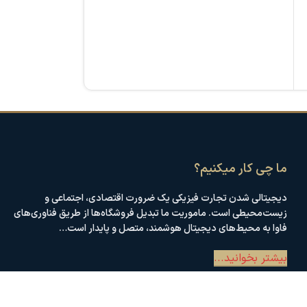
فروشگاه‌ها و نمایش
سامانه متمرکز مدیریت تبلیغات
سامانه متمرکز مد
دریافت شماره تماس مشتریان
سیستم نظر سنجی با سوالات داینامیک
ایجاد جذابیت بصری
تگ مربوط به Bag
فروشگاه برای مشت
نمایش لینک فاکتور در قالب QR-Code
مدیای تبلیغاتی م
اتصال به پلتفرم 
با سطوح دسترسی
اتصال تحت شبکه 
ما چی کار میکنیم؟
دیجیتالی شدن تجارت فیزیکی یک ضرورت اقتصادی، اجتماعی و
زیست‌محیطی است. ماموریت ما تبدیل فروشگاه‌ها از طریق فناوری‌های
فاوا به محیط‌های دیجیتال هوشمند، متصل و پایدار است…
بیشتر بخوانید...