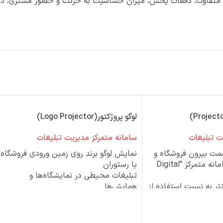
سامانه متمرکز (Voice) و با سطوح دسترسی متفاوت، دفعات پخش، میزان حساسیت به حرکت و ح
لوگو پروژکتور(Logo Projector)