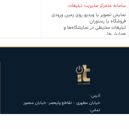
سامانه متمرکز مدیریت تبلیغات
سامانه متمرکز مدیری
نمایش تصویر یا ویدیو روی زمین ورودی
نمایش تبلیغات به س
فروشگاه یا رستوران
تبلیغات محیطی در نمایشگاه‌ها و
signage"
همایش‌ها
قیمت تمام شده ارزان
ایجاد جلوه‌های نوری در مراکز تجاری یا
"LED" و "LCD"
هتل‌ها
امکان ایجاد پلتفرم م
استفاده در رویدادهای شبانه یا فضاهای
محتوا و نحوه نمایش
تاریک برای جلب توجه
دسترسی متفاوت
جذابیت بصری بالا و جلب نگاه مخاطب
سرعت، دقت و هزینه ک
نصب آسان روی سقف یا دیوار
تغییرات لحظه‌ای به 
مصرف برق پایین با استفاده از LED
مرسوم جهت اطلاع‌رس
مناسب برای فضاهای داخلی و خارجی
ایجاد جذابیت بصری د
فروشگاه برای عابران
آدرس:
خیابان مطهری – تقاطع ولیعصر- خیابان منصور
تماس:
021-91022088