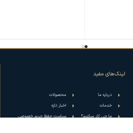
ت تبلیغات
سامانه متمرکز مدیریت تبلیغات
مت بیرون فروشگاه و
نمایش لوگو برند روی زمین ورودی فروشگاه
استفاده به عنوان سامانه متمرکز "Digital
یا رستوران
تبلیغات محیطی در نمایشگاه‌ها و
تر به نسبت استفاده از
همایش‌ها
ایجاد جلوه‌های نوری در مراکز تجاری یا
تمرکز برای تغییر در
هتل‌ها
 نمایشگرها با سطوح
استفاده در رویدادهای شبانه یا فضاهای
تاریک برای جلب توجه
متر برای انجام
جذابیت بصری بالا و جلب نگاه مخاطب
جای استفاده از بنرهای
نصب آسان روی سقف یا دیوار
لینک‌های مفید
انی
قابلیت تعویض طرح لوگو با گوبو جدید
ر هنگام عبور از کنار
مصرف برق پایین با استفاده از LED
مناسب برای فضاهای داخلی و خارجی
درباره ما
محصولات
خدمات
اخبار تازه
ما چی کار میکنیم؟
سیاست حفظ حریم خصوصی